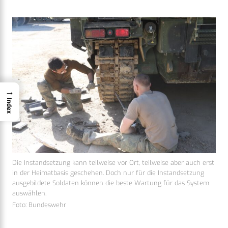
→
Index
Die Instandsetzung kann teilweise vor Ort, teilweise aber auch erst
in der Heimatbasis geschehen. Doch nur für die Instandsetzung
ausgebildete Soldaten können die beste Wartung für das System
auswählen.
Foto: Bundeswehr