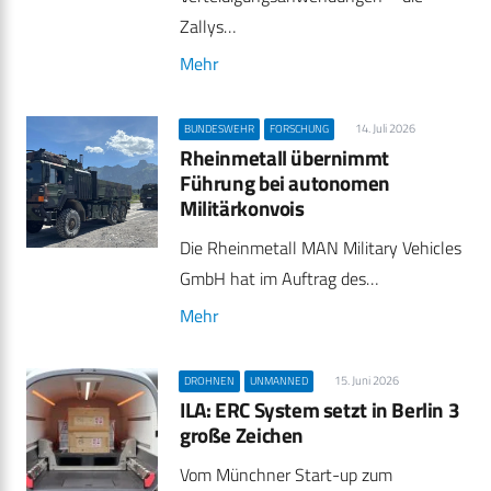
Zallys…
Mehr
14. Juli 2026
BUNDESWEHR
FORSCHUNG
Rheinmetall übernimmt
Führung bei autonomen
Militärkonvois
Die Rheinmetall MAN Military Vehicles
GmbH hat im Auftrag des…
Mehr
15. Juni 2026
DROHNEN
UNMANNED
ILA: ERC System setzt in Berlin 3
große Zeichen
Vom Münchner Start-up zum