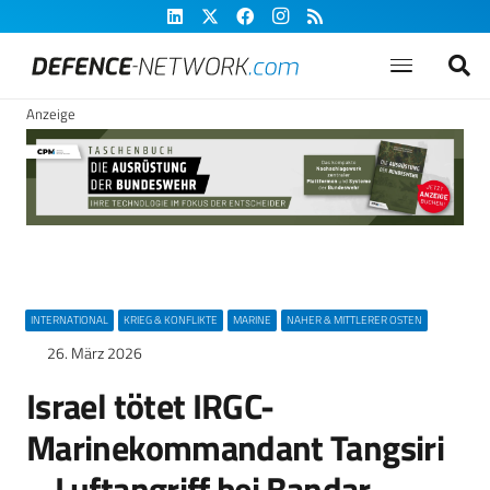
Anzeige
INTERNATIONAL
KRIEG & KONFLIKTE
MARINE
NAHER & MITTLERER OSTEN
26. März 2026
Israel tötet IRGC-
Marinekommandant Tangsiri
– Luftangriff bei Bandar