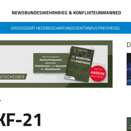
NEWS
BUNDESWEHR
KRIEG & KONFLIKTE
UNMANNED
GROSSGERÄT HEER
BESCHAFFUNG
EVENTS
INDUSTRIESPIEGEL
D
4
KF-21