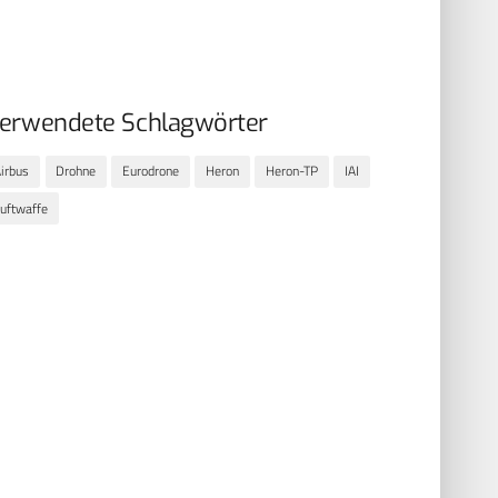
erwendete Schlagwörter
irbus
Drohne
Eurodrone
Heron
Heron-TP
IAI
uftwaffe