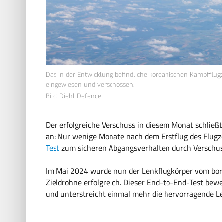
Das in der Entwicklung befindliche koreanischen Kampfflugz
eingewiesen und verschossen.
Bild: Diehl Defence
Der erfolgreiche Verschuss in diesem Monat schließt
an: Nur wenige Monate nach dem Erstflug des Flug
Test
zum sicheren Abgangsverhalten durch Verschuss
Im Mai 2024 wurde nun der Lenkflugkörper vom bor
Zieldrohne erfolgreich. Dieser End-to-End-Test bewe
und unterstreicht einmal mehr die hervorragende Le