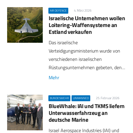
4. März 2026
AIR DEFENCE
Israelische Unternehmen wollen
Loitering-Waffensysteme an
Estland verkaufen
Das israelische
Verteidigungsministerium wurde von
verschiedenen israelischen
Rüstungsunternehmen gebeten, den…
Mehr
25. Februar 2026
BUNDESWEHR
UNMANNED
BlueWhale: IAI und TKMS liefern
Unterwasserfahrzeug an
deutsche Marine
Israel Aerospace Industries (IAI) und