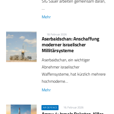
SIG Sauer arbeiten gemeinsam daran,
…
Mehr
18. Februar 2026
Aserbaidschan: Anschaffung
moderner israelischer
Millitärsysteme
Aserbaidschan, ein wichtiger
Abnehmer israelischer
Waffensysteme, hat kürzlich mehrere
hochmoderne…
Mehr
16. Februar 2026
AIR DEFENCE
Arrow 4: Israels Raketen-Killer