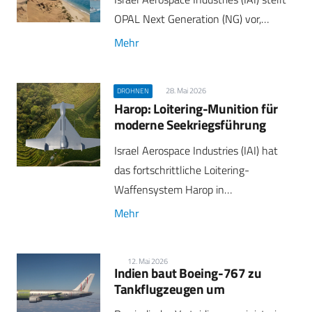
OPAL Next Generation (NG) vor,…
Mehr
28. Mai 2026
DROHNEN
Harop: Loitering-Munition für
moderne Seekriegsführung
Israel Aerospace Industries (IAI) hat
das fortschrittliche Loitering-
Waffensystem Harop in…
Mehr
12. Mai 2026
Indien baut Boeing-767 zu
Tankflugzeugen um