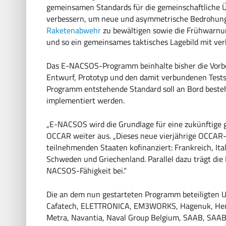
gemeinsamen Standards für die gemeinschaftliche 
verbessern, um neue und asymmetrische Bedrohunge
Raketenabwehr
zu bewältigen sowie die Frühwarnun
und so ein gemeinsames taktisches Lagebild mit verb
Das E-NACSOS-Programm beinhalte bisher die Vorber
Entwurf, Prototyp und den damit verbundenen Tests
Programm entstehende Standard soll an Bord besteh
implementiert werden.
„E-NACSOS wird die Grundlage für eine zukünftige g
OCCAR weiter aus. „Dieses neue vierjährige OCCAR
teilnehmenden Staaten kofinanziert: Frankreich, Ita
Schweden und Griechenland. Parallel dazu trägt die 
NACSOS-Fähigkeit bei.“
Die an dem nun gestarteten Programm beteiligten Un
Cafatech, ELETTRONICA, EM3WORKS, Hagenuk, Henso
Metra, Navantia, Naval Group Belgium, SAAB, SAA