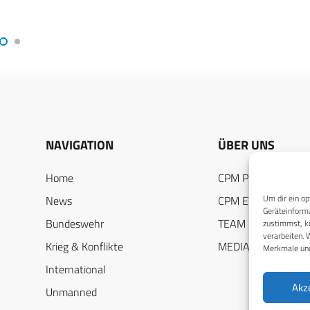
NAVIGATION
ÜBER UNS
Home
CPM PUBLICATION
Um dir ein op
News
CPM EVENTS
Geräteinforma
Bundeswehr
TEAM
zustimmst, kö
verarbeiten. 
Krieg & Konflikte
MEDIADATEN
Merkmale und
International
Akz
Unmanned