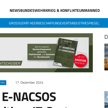
NEWS
BUNDESWEHR
KRIEG & KONFLIKTE
UNMANNED
GROSSGERÄT HEER
BESCHAFFUNG
EVENTS
INDUSTRIESPIEGEL
D
17. Dezember 2024
TUNG
t E-NACSOS