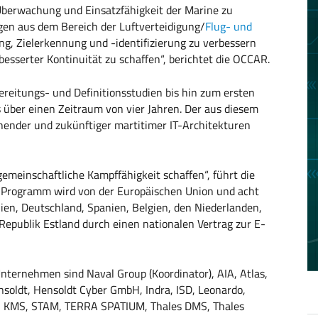
Überwachung und Einsatzfähigkeit der Marine zu
n aus dem Bereich der Luftverteidigung/
Flug- und
g, Zielerkennung und -identifizierung zu verbessern
esserter Kontinuität zu schaffen“, berichtet die OCCAR.
eitungs- und Definitionsstudien bis hin zum ersten
 über einen Zeitraum von vier Jahren. Der aus diesem
ender und zukünftiger martitimer IT-Architekturen
emeinschaftliche Kampffähigkeit schaffen“, führt die
-Programm wird von der Europäischen Union und acht
lien, Deutschland, Spanien, Belgien, den Niederlanden,
Republik Estland durch einen nationalen Vertrag zur E-
ternehmen sind Naval Group (Koordinator), AIA, Atlas,
ldt, Hensoldt Cyber GmbH, Indra, ISD, Leonardo,
B KMS, STAM, TERRA SPATIUM, Thales DMS, Thales