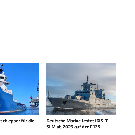
e testet IRIS-T
Bliksem EXO Konsortium –
Dänem
uf der F125
Europas Abwehrschild gegen
Luft
ballistische Raketen
Luftv