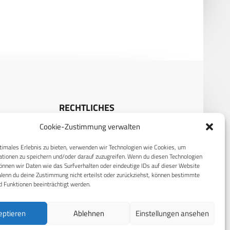
Zeitenwende
RECHTLICHES
Cookie-Zustimmung verwalten
S
Datenschutzerklärung
timales Erlebnis zu bieten, verwenden wir Technologien wie Cookies, um
Cookie-Richtlinie (EU)
tionen zu speichern und/oder darauf zuzugreifen. Wenn du diesen Technologien
AGB
nnen wir Daten wie das Surfverhalten oder eindeutige IDs auf dieser Website
Wenn du deine Zustimmung nicht erteilst oder zurückziehst, können bestimmte
Compliance
 Funktionen beeinträchtigt werden.
Impressum
eptieren
Ablehnen
Einstellungen ansehen