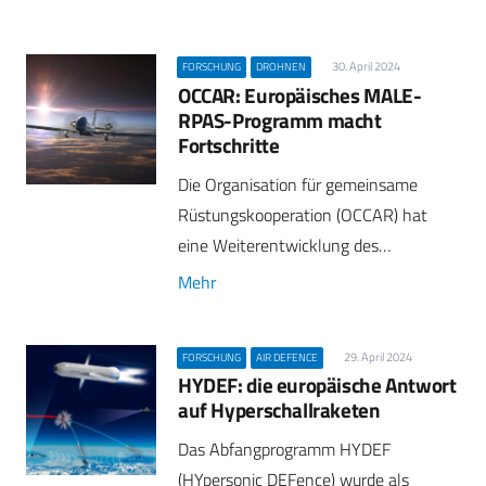
30. April 2024
FORSCHUNG
DROHNEN
OCCAR: Europäisches MALE-
RPAS-Programm macht
Fortschritte
Die Organisation für gemeinsame
Rüstungskooperation (OCCAR) hat
eine Weiterentwicklung des…
Mehr
29. April 2024
FORSCHUNG
AIR DEFENCE
HYDEF: die europäische Antwort
auf Hyperschallraketen
Das Abfangprogramm HYDEF
(HYpersonic DEFence) wurde als