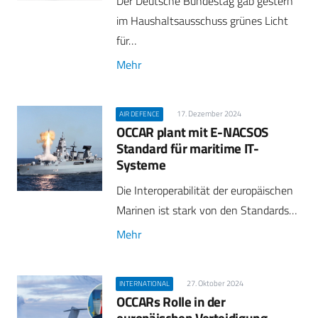
Der Deutsche Bundestag gab gestern
im Haushaltsausschuss grünes Licht
für…
Mehr
17. Dezember 2024
AIR DEFENCE
OCCAR plant mit E-NACSOS
Standard für maritime IT-
Systeme
Die Interoperabilität der europäischen
Marinen ist stark von den Standards…
Mehr
27. Oktober 2024
INTERNATIONAL
OCCARs Rolle in der
europäischen Verteidigung –