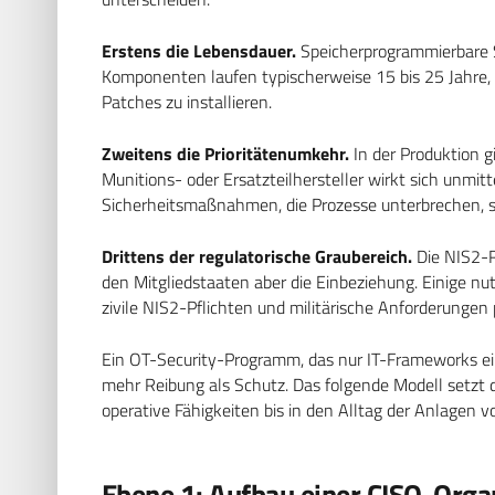
Erstens die Lebensdauer.
Speicherprogrammierbare 
Komponenten laufen typischerweise 15 bis 25 Jahre, 
Patches zu installieren.
Zweitens die Prioritätenumkehr.
In der Produktion gi
Munitions- oder Ersatzteilhersteller wirkt sich unmitt
Sicherheitsmaßnahmen, die Prozesse unterbrechen, s
Drittens der regulatorische Graubereich.
Die NIS2-Ri
den Mitgliedstaaten aber die Einbeziehung. Einige nut
zivile NIS2-Pflichten und militärische Anforderungen p
Ein OT-Security-Programm, das nur IT-Frameworks ein
mehr Reibung als Schutz. Das folgende Modell setzt 
operative Fähigkeiten bis in den Alltag der Anlagen vo
Ebene 1: Aufbau einer CISO-Orga