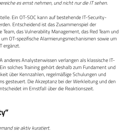
reiche es ernst nehmen, und nicht nur die IT sehen.
stelle. Ein OT-SOC kann auf bestehende IT-Security-
erden. Entscheidend ist das Zusammenspiel der
se Team, das Vulnerability Management, das Red Team und
den um OT-spezifische Alarmierungsmechanismen sowie um
T ergänzt.
UA anderes Analystenwissen verlangen als klassische IT-
h. Ein solches Training gehört deshalb zum Fundament und
amkeit über Kennzahlen, regelmäßige Schulungen und
s gesteuert. Die Akzeptanz bei der Werkleitung und den
ntscheidet im Ernstfall über die Reaktionszeit.
ty“
nd sie aktiv kuratiert.