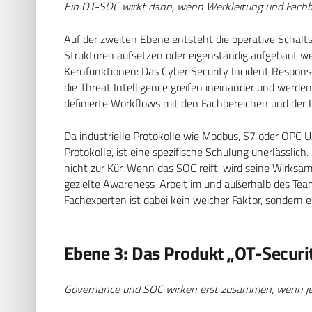
Ein OT-SOC wirkt dann, wenn Werkleitung und Fachbe
Auf der zweiten Ebene entsteht die operative Schalt
Strukturen aufsetzen oder eigenständig aufgebaut w
Kernfunktionen: Das Cyber Security Incident Respon
die Threat Intelligence greifen ineinander und wer
definierte Workflows mit den Fachbereichen und der I
Da industrielle Protokolle wie Modbus, S7 oder OPC 
Protokolle, ist eine spezifische Schulung unerlässlic
nicht zur Kür. Wenn das SOC reift, wird seine Wirks
gezielte Awareness-Arbeit im und außerhalb des Team
Fachexperten ist dabei kein weicher Faktor, sondern e
Ebene 3: Das Produkt „OT-Securi
Governance und SOC wirken erst zusammen, wenn jema