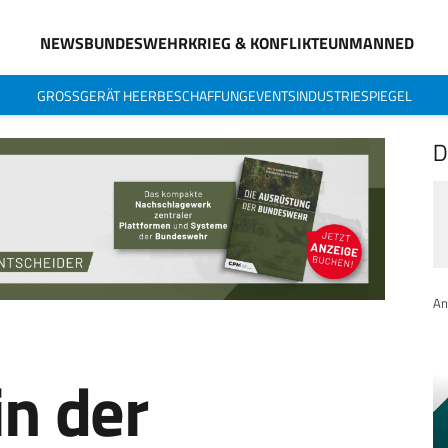
NEWS
BUNDESWEHR
KRIEG & KONFLIKTE
UNMANNED
GROSSGERÄT HEER
BESCHAFFUNG
EVENTS
INDUSTRIESPIEGEL
D
An
in der