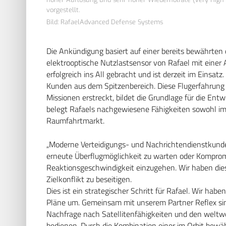
vorgestellt.
Bild: RafaelAdvanced Defense Systems
Die Ankündigung basiert auf einer bereits bewährten
elektrooptische Nutzlastsensor von Rafael mit einer
erfolgreich ins All gebracht und ist derzeit im Einsatz
Kunden aus dem Spitzenbereich. Diese Flugerfahrung im
Missionen erstreckt, bildet die Grundlage für die Ent
belegt Rafaels nachgewiesene Fähigkeiten sowohl im 
Raumfahrtmarkt.
„Moderne Verteidigungs- und Nachrichtendienstkunden
erneute Überflugmöglichkeit zu warten oder Komprom
Reaktionsgeschwindigkeit einzugehen. Wir haben dies
Zielkonflikt zu beseitigen.
Dies ist ein strategischer Schritt für Rafael. Wir ha
Pläne um. Gemeinsam mit unserem Partner Reflex sind
Nachfrage nach Satellitenfähigkeiten und den weltw
bedienen. Durch die Kombination einer im Orbit bewäh