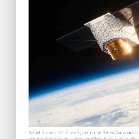
Rafael Advanced Defense Systems und Reflex Aerospace hab
hoher Auflösung und sehr hoher Wiederholrate (Very High R