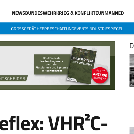
NEWS
BUNDESWEHR
KRIEG & KONFLIKTE
UNMANNED
GROSSGERÄT HEER
BESCHAFFUNG
EVENTS
INDUSTRIESPIEGEL
D
eflex: VHR²C-