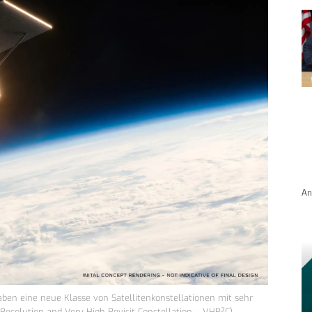
An
en eine neue Klasse von Satellitenkonstellationen mit sehr
esolution and Very High Revisit Constellation – VHR²C)