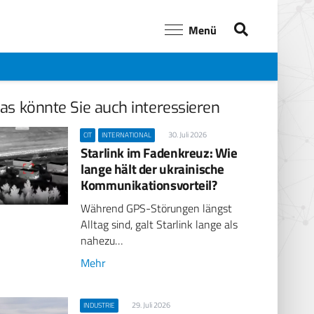
Menü
as könnte Sie auch interessieren
30. Juli 2026
CIT
INTERNATIONAL
Starlink im Fadenkreuz: Wie
lange hält der ukrainische
Kommunikationsvorteil?
Während GPS-Störungen längst
Alltag sind, galt Starlink lange als
nahezu…
Mehr
29. Juli 2026
INDUSTRIE