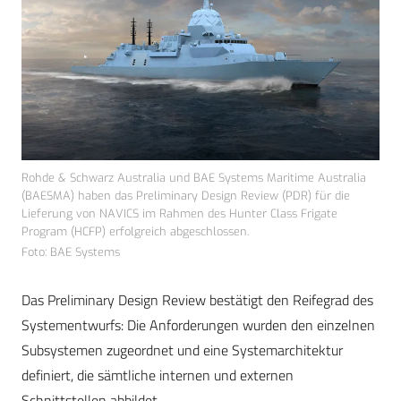
Rohde & Schwarz Australia und BAE Systems Maritime Australia
(BAESMA) haben das Preliminary Design Review (PDR) für die
Lieferung von NAVICS im Rahmen des Hunter Class Frigate
Program (HCFP) erfolgreich abgeschlossen.
Foto: BAE Systems
Das Preliminary Design Review bestätigt den Reifegrad des
Systementwurfs: Die Anforderungen wurden den einzelnen
Subsystemen zugeordnet und eine Systemarchitektur
definiert, die sämtliche internen und externen
Schnittstellen abbildet.