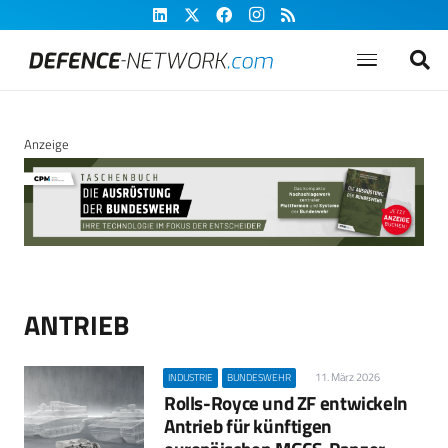
Anzeige
ANTRIEB
11. März 2026
INDUSTRIE
BUNDESWEHR
Rolls-Royce und ZF entwickeln
Antrieb für künftigen