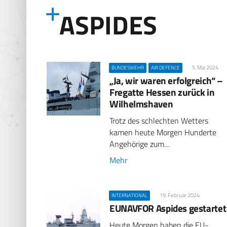
ASPIDES
5. Mai 2024
BUNDESWEHR
AIR DEFENCE
„Ja, wir waren erfolgreich“ –
Fregatte Hessen zurück in
Wilhelmshaven
Trotz des schlechten Wetters
kamen heute Morgen Hunderte
Angehörige zum…
Mehr
19. Februar 2024
INTERNATIONAL
EUNAVFOR Aspides gestartet
Heute Morgen haben die EU-