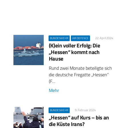
22. April 2024
BUNDESWEHR
AIR DEFENCE
(K)ein voller Erfolg: Die
„Hessen“ kommt nach
Hause
Rund zwei Monate beteiligte sich
die deutsche Fregatte „Hessen“
(F…
Mehr
9. Februar 2024
BUNDESWEHR
„Hessen“ auf Kurs – bis an
die Küste Irans?