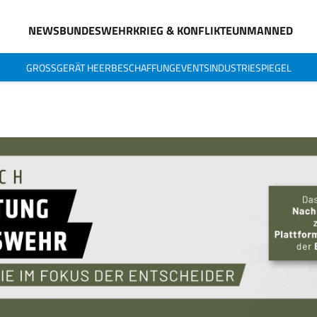
NEWS
BUNDESWEHR
KRIEG & KONFLIKTE
UNMANNED
GROSSGERÄT HEER
BESCHAFFUNG
EVENTS
INDUSTRIESPIEGEL