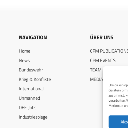
NAVIGATION
ÜBER UNS
Home
CPM PUBLICATION
News
CPM EVENTS
Bundeswehr
TEAM
Krieg & Konflikte
MEDIADATEN
Um dir ein op
International
Geräteinforma
zustimmst, kö
Unmanned
verarbeiten. 
Merkmale und
DEF-Jobs
Industriespiegel
Akz