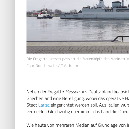
Die Fregatte Hessen passiert die Molenköpfe des Marinest
Foto: Bundeswehr / OMt Kelm
Neben der Fregatte
Hessen
aus Deutschland beabsich
Griechenland eine Beteiligung, wobei das operative Ha
Stadt
Larisa
eingerichtet werden soll. Aus Italien wur
vermeldet. Gleichzeitig übernimmt das Land die Oper
Wie heute von mehreren Medien auf Grundlage von I