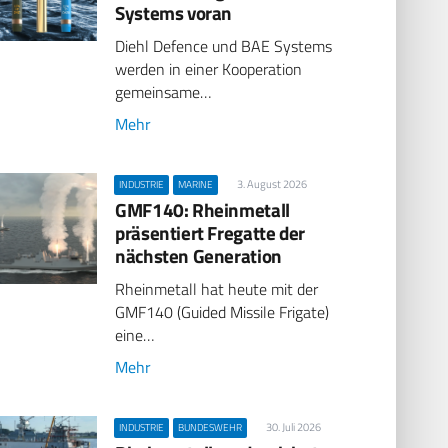
Systems voran
Diehl Defence und BAE Systems
werden in einer Kooperation
gemeinsame…
Mehr
3. August 2026
INDUSTRIE
MARINE
GMF140: Rheinmetall
präsentiert Fregatte der
nächsten Generation
Rheinmetall hat heute mit der
GMF140 (Guided Missile Frigate)
eine…
Mehr
30. Juli 2026
INDUSTRIE
BUNDESWEHR