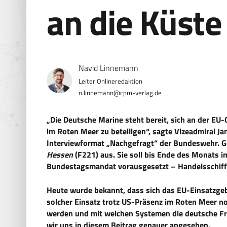
an die Küste
Navid Linnemann
n.linnemann@cpm-verlag.de
„Die Deutsche Marine steht bereit, sich an der EU
im Roten Meer zu beteiligen“, sagte Vizeadmiral Ja
Interviewformat „Nachgefragt“ der Bundeswehr. Ge
Hessen
(F221) aus. Sie soll bis Ende des Monats i
Bundestagsmandat vorausgesetzt – Handelsschiffe
Heute wurde bekannt, dass sich das EU-Einsatzgebi
solcher Einsatz trotz US-Präsenz im Roten Meer no
werden und mit welchen Systemen die deutsche Fre
wir uns in diesem Beitrag genauer angesehen.