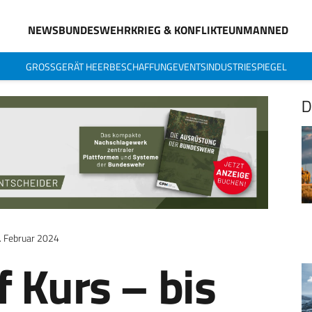
NEWS
BUNDESWEHR
KRIEG & KONFLIKTE
UNMANNED
GROSSGERÄT HEER
BESCHAFFUNG
EVENTS
INDUSTRIESPIEGEL
D
. Februar 2024
 Kurs – bis