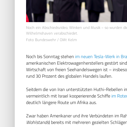
Noch ein Abschiedsvideo, Winken und Musik – so wurden die
Wilhelmshaven verabschiedet.
Foto: Bundeswehr / OMt Kelm
Noch bis Sonntag stehen
im neuen Tesla-Werk in Bra
amerikanischen Elektrowagenherstellers gestört sind. 
Wirtschaft von freien Seehandelswegen ist – insbes
rund 30 Prozent des globalen Handels laufen.
Seitdem die von Iran unterstützten Huthi-Rebellen
vermeintlich mit Israel kooperierende Schiffe
im Rote
deutlich längere Route um Afrika aus.
Zwar haben Amerikaner und ihre Verbündeten im Rahm
Wohlstands
) bereits mit mehreren gezielten Schläg