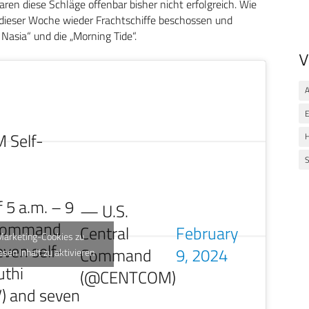
en diese Schläge offenbar bisher nicht erfolgreich. Wie
 dieser Woche wieder Frachtschiffe beschossen und
Nasia“ und die „Morning Tide“.
V
A
 Self-
H
S
 5 a.m. – 9
— U.S.
l Command
Central
February
 Marketing-Cookies zu
ven self-
Command
9, 2024
esen Inhalt zu aktivieren
uthi
(@CENTCOM)
) and seven