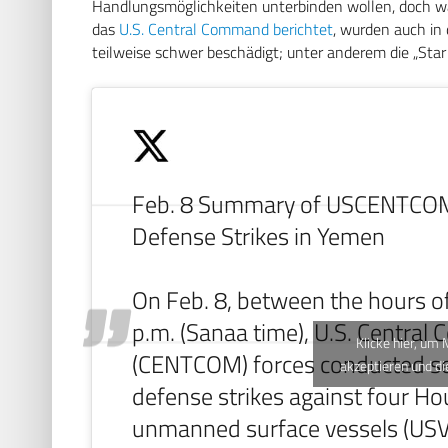
Handlungsmöglichkeiten unterbinden wollen, doch war
das
U.S. Central Command berichtet
, wurden auch in
teilweise schwer beschädigt; unter anderem die „Star 
Feb. 8 Summary of USCENTCOM
Defense Strikes in Yemen
On Feb. 8, between the hours of
p.m. (Sanaa time), U.S. Centra
Klicke hier, um
(CENTCOM) forces conducted se
akzeptieren und di
defense strikes against four Ho
unmanned surface vessels (USV