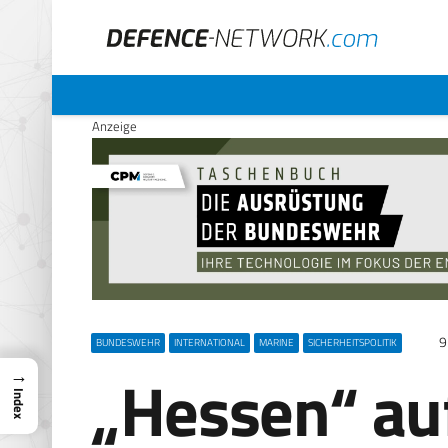
Anzeige
9
BUNDESWEHR
INTERNATIONAL
MARINE
SICHERHEITSPOLITIK
„Hessen“ auf
→
Index