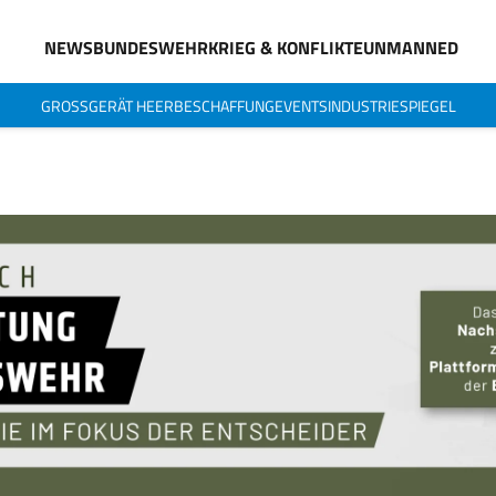
NEWS
BUNDESWEHR
KRIEG & KONFLIKTE
UNMANNED
GROSSGERÄT HEER
BESCHAFFUNG
EVENTS
INDUSTRIESPIEGEL