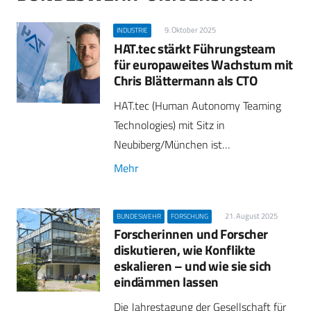
9. Oktober 2025
INDUSTRIE
HAT.tec stärkt Führungsteam
für europaweites Wachstum mit
Chris Blättermann als CTO
HAT.tec (Human Autonomy Teaming
Technologies) mit Sitz in
Neubiberg/München ist…
Mehr
21. August 2025
BUNDESWEHR
FORSCHUNG
Forscherinnen und Forscher
diskutieren, wie Konflikte
eskalieren – und wie sie sich
eindämmen lassen
Die Jahrestagung der Gesellschaft für