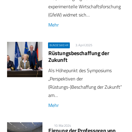
experimentelle Wirtschaftsforschung
(GfeW) widmet sich…
Mehr
3. April 2025
BUNDESWEHR
Rüstungsbeschaffung der
Zukunft
Als Höhepunkt des Symposiums
„Perspektiven der
(Rüstungs-)Beschaffung der Zukunft“
am…
Mehr
10. Mai 2024
Eignung der Professoren von