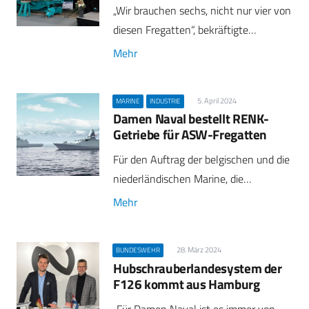
„Wir brauchen sechs, nicht nur vier von
diesen Fregatten“, bekräftigte…
Mehr
5. April 2024
MARINE
INDUSTRIE
Damen Naval bestellt RENK-
Getriebe für ASW-Fregatten
Für den Auftrag der belgischen und die
niederländischen Marine, die…
Mehr
28. März 2024
BUNDESWEHR
Hubschrauberlandesystem der
F126 kommt aus Hamburg
„Für Damen Naval ist es immer von