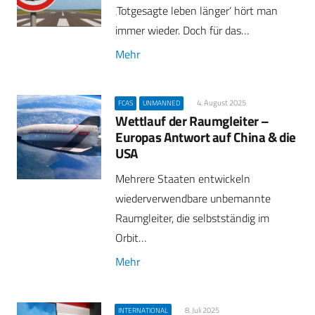
‚Totgesagte leben länger‘ hört man
immer wieder. Doch für das…
Mehr
4. August 2025
FCAS
UNMANNED
Wettlauf der Raumgleiter –
Europas Antwort auf China & die
USA
Mehrere Staaten entwickeln
wiederverwendbare unbemannte
Raumgleiter, die selbstständig im
Orbit…
Mehr
8. Juli 2025
INTERNATIONAL