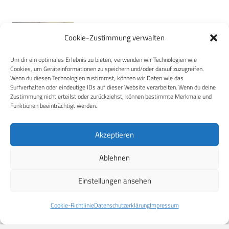
7. Juli 2026
INTERNATIONAL
LUFTWAFFE
Cookie-Zustimmung verwalten
AFSOC stellt neuesten
Marschflugkörper vor
Um dir ein optimales Erlebnis zu bieten, verwenden wir Technologien wie
Cookies, um Geräteinformationen zu speichern und/oder darauf zuzugreifen.
Das U.S. Air Force Special Operations
Wenn du diesen Technologien zustimmst, können wir Daten wie das
Command (AFSOC) hat seinen…
Surfverhalten oder eindeutige IDs auf dieser Website verarbeiten. Wenn du deine
Zustimmung nicht erteilst oder zurückziehst, können bestimmte Merkmale und
Mehr
Funktionen beeinträchtigt werden.
Akzeptieren
7. Juli 2026
INTERNATIONAL
US Army: Offensive
Ablehnen
Handgranate M111 zertifiziert
Einstellungen ansehen
Battelle ist kürzlich eine Partnerschaft
mit dem „Close Combat Systems…
Cookie-Richtlinie
Datenschutzerklärung
Impressum
Mehr