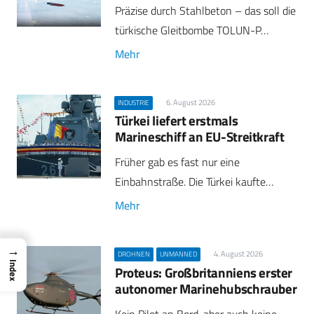
Präzise durch Stahlbeton – das soll die
türkische Gleitbombe TOLUN-P…
Mehr
6. August 2026
INDUSTRIE
Türkei liefert erstmals
Marineschiff an EU-Streitkraft
Früher gab es fast nur eine
Einbahnstraße. Die Türkei kaufte…
Mehr
→
4. August 2026
DROHNEN
UNMANNED
Index
Proteus: Großbritanniens erster
autonomer Marinehubschrauber
Kein Pilot an Bord, aber auch keine