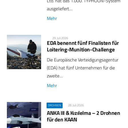
Ltd. hat das 1.000. TYPHOON-System
ausgeliefert…
Mehr
29. Juli 2026
EDA benennt fünf Finalisten für
Loitering-Munition-Challenge
Die Europäische Verteidigungsagentur
(EDA) hat fünf Unternehmen für die
zweite…
Mehr
28. Juli 2026
DROHNEN
ANKA III & Kızılelma – 2 Drohnen
für den KAAN