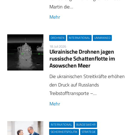
Martin die…
Mehr
DROHNEN
INTERNATIONAL
UNMANNED
18. Juli 2026
Ukrainische Drohnen jagen
russische Schattenflotte im
Asowschen Meer
Die ukrainischen Streitkräfte erhöhen
den Druck auf Russlands
Treibstofftransporte –…
Mehr
INTERNATIONAL
BUNDESWEHR
SICHERHEITSPOLITIK
STRATEGIE