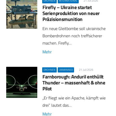
21. Juli 2026
DROHNEN
INTERNATIONAL
Firefly – Ukraine startet
Serienproduktion von neuer
Präzisionsmunition
Ein neue Gleitbombe soll ukrainische
Bomberdrohnen noch treffsicherer
machen. Firefly…
Mehr
21. Juli 2026
DROHNEN
UNMANNED
Farnborough: Anduril enthüllt
Thunder – massenhaft & ohne
Pilot
„Er fliegt wie ein Apache, kämpft wie
drei“ lautet das…
Mehr