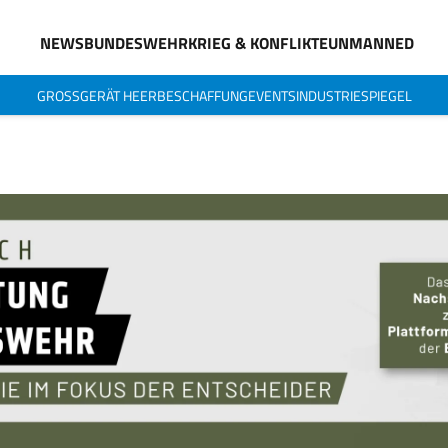
NEWS
BUNDESWEHR
KRIEG & KONFLIKTE
UNMANNED
GROSSGERÄT HEER
BESCHAFFUNG
EVENTS
INDUSTRIESPIEGEL