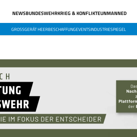
NEWS
BUNDESWEHR
KRIEG & KONFLIKTE
UNMANNED
GROSSGERÄT HEER
BESCHAFFUNG
EVENTS
INDUSTRIESPIEGEL