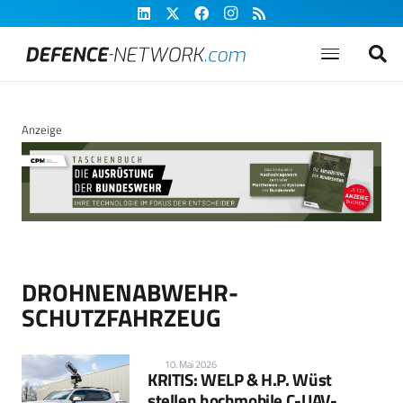
Anzeige
DROHNENABWEHR-
SCHUTZFAHRZEUG
10. Mai 2026
KRITIS: WELP & H.P. Wüst
stellen hochmobile C-UAV-