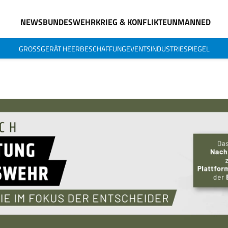
NEWS
BUNDESWEHR
KRIEG & KONFLIKTE
UNMANNED
GROSSGERÄT HEER
BESCHAFFUNG
EVENTS
INDUSTRIESPIEGEL