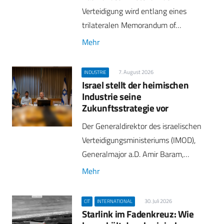
Verteidigung wird entlang eines
trilateralen Memorandum of…
Mehr
7. August 2026
INDUSTRIE
Israel stellt der heimischen
Industrie seine
Zukunftsstrategie vor
Der Generaldirektor des israelischen
Verteidigungsministeriums (IMOD),
Generalmajor a.D. Amir Baram,…
Mehr
30. Juli 2026
CIT
INTERNATIONAL
Starlink im Fadenkreuz: Wie