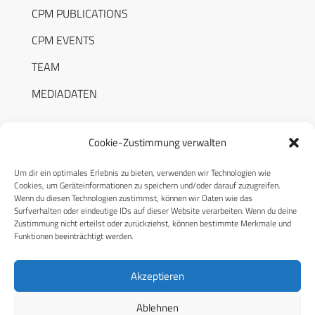
CPM PUBLICATIONS
CPM EVENTS
TEAM
MEDIADATEN
Cookie-Zustimmung verwalten
Um dir ein optimales Erlebnis zu bieten, verwenden wir Technologien wie
RECHTLICHES
Cookies, um Geräteinformationen zu speichern und/oder darauf zuzugreifen.
Wenn du diesen Technologien zustimmst, können wir Daten wie das
Surfverhalten oder eindeutige IDs auf dieser Website verarbeiten. Wenn du deine
Datenschutzerklärung
Zustimmung nicht erteilst oder zurückziehst, können bestimmte Merkmale und
Funktionen beeinträchtigt werden.
Cookie-Richtlinie (EU)
AGB
Akzeptieren
Compliance
Ablehnen