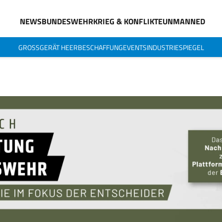
NEWS
BUNDESWEHR
KRIEG & KONFLIKTE
UNMANNED
GROSSGERÄT HEER
BESCHAFFUNG
EVENTS
INDUSTRIESPIEGEL