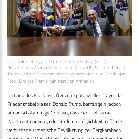
Unterzeichneten gerade einen Friedensvertrag (v.r.n.l.): der
Präsident von Aserbaidschan, Ilham Alijew, US-Präsident Donald
Trump und der Premierminister von Armenien, Nikol Paschinjan.
Foto: Büro des Premierministers von Armenien
Im Land des Friedensstifters und potenziellen Träger des
Friedensnobelpreises, Donald Trump, bemängeln jedoch
armenischstämmige Gruppen, dass der Pakt keine
Wiedergutmachung oder Rückkehrmöglichkeiten für die
vertriebene armenische Bevölkerung der Bergkarabach
vorsieht und Menschenrechte zu kurz kommen könnten.