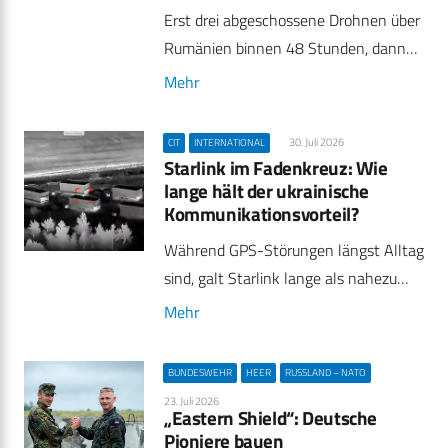
Erst drei abgeschossene Drohnen über
Rumänien binnen 48 Stunden, dann…
Mehr
30. Juli 2026
CIT
INTERNATIONAL
Starlink im Fadenkreuz: Wie
lange hält der ukrainische
Kommunikationsvorteil?
Während GPS-Störungen längst Alltag
sind, galt Starlink lange als nahezu…
Mehr
BUNDESWEHR
HEER
RUSSLAND – NATO
23. Juli 2026
„Eastern Shield“: Deutsche
Pioniere bauen