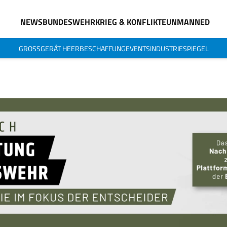
NEWS
BUNDESWEHR
KRIEG & KONFLIKTE
UNMANNED
GROSSGERÄT HEER
BESCHAFFUNG
EVENTS
INDUSTRIESPIEGEL