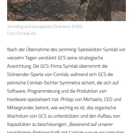
Jamming and Unexploded Ordnance (UXO).
Foto: Comlab AG
Nach der Übernahme des Jamming-Spezialisten Symlab vor
vierzehn Tagen verstärkt GCS seine strategische
Ausrichtung. Die GCS-Firma Symlab übernimmt die
Störsender-Sparte von Comlab, während sich GCS die
polnische Comlab-Tochter Symmetra sichert, die sich auf
Software, Programmierung und die Produktion von
Hardware spezialisiert hat. Philipp von Michaelis, CEO und
Mitbegründer, betont, wie wichtig es ist, das organische
Wachstum von GCS zu unterstützen und den Aufbau von
Kapazitäten zu beschleunigen: „Basierend auf unserer
langjährigen Partnerschaft mit Comlab war es ein logischer