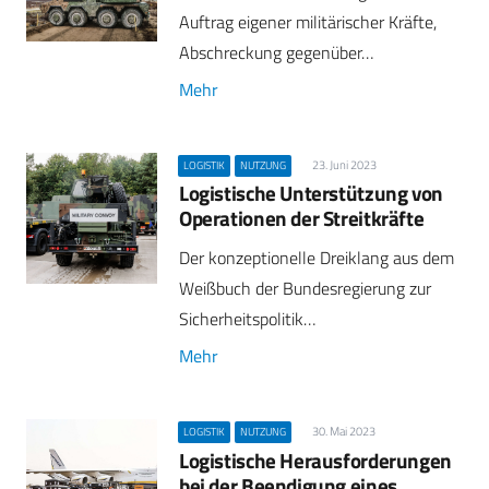
Auftrag eigener militärischer Kräfte,
Abschreckung gegenüber…
Mehr
23. Juni 2023
LOGISTIK
NUTZUNG
Logistische Unterstützung von
Operationen der Streitkräfte
Der konzeptionelle Dreiklang aus dem
Weißbuch der Bundesregierung zur
Sicherheitspolitik…
Mehr
30. Mai 2023
LOGISTIK
NUTZUNG
Logistische Herausforderungen
bei der Beendigung eines