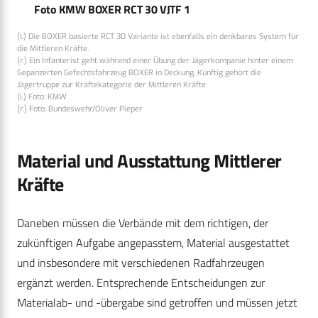
Foto KMW BOXER RCT 30 VJTF 1
(l.) Die BOXER basierte RCT 30 Variante ist ebenfalls ein denkbares System für
die Mittleren Kräfte.
(r.) Ein Infanterist geht während einer Übung der Jägerkompanie hinter einem
Gepanzerten Gefechtsfahrzeug BOXER in Deckung. Künftig gehört die
Jägertruppe zur Kräftekategorie der Mittleren Kräfte.
(l.) Foto: KMW
(r.) Foto: Bundeswehr/Oliver Pieper
Material und Ausstattung Mittlerer
Kräfte
Daneben müssen die Verbände mit dem richtigen, der
zukünftigen Aufgabe angepasstem, Material ausgestattet
und insbesondere mit verschiedenen Radfahrzeugen
ergänzt werden. Entsprechende Entscheidungen zur
Materialab- und -übergabe sind getroffen und müssen jetzt