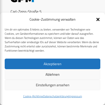
Carl-Zeiss-Straße 5
53340 Meckenheim
Cookie-Zustimmung verwalten
digital@cpm-verlag.de
Um dir ein optimales Erlebnis zu bieten, verwenden wir Technologien wie
Cookies, um Geräteinformationen zu speichern und/oder darauf zuzugreifen.
Wenn du diesen Technologien zustimmst, können wir Daten wie das
Surfverhalten oder eindeutige IDs auf dieser Website verarbeiten. Wenn du deine
Zustimmung nicht erteilst oder zurückziehst, können bestimmte Merkmale und
Funktionen beeinträchtigt werden.
ÜBER UNS
Akzeptieren
Ablehnen
CPM PUBLICATIONS
CPM EVENTS
Einstellungen ansehen
TEAM
Cookie-Richtlinie
Datenschutzerklärung
Impressum
MEDIADATEN