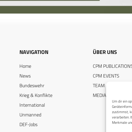
NAVIGATION
ÜBER UNS
Home
CPM PUBLICATION
News
CPM EVENTS
Bundeswehr
TEAM
Krieg & Konflikte
MEDIADATEN
Um dir ein op
International
Geräteinforma
zustimmst, kö
Unmanned
verarbeiten. 
Merkmale und
DEF-Jobs