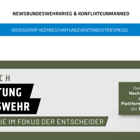
NEWS
BUNDESWEHR
KRIEG & KONFLIKTE
UNMANNED
GROSSGERÄT HEER
BESCHAFFUNG
EVENTS
INDUSTRIESPIEGEL