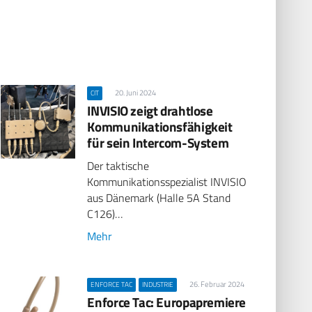
20. Juni 2024
CIT
INVISIO zeigt drahtlose
Kommunikationsfähigkeit
für sein Intercom-System
Der taktische
Kommunikationsspezialist INVISIO
aus Dänemark (Halle 5A Stand
C126)…
Mehr
26. Februar 2024
ENFORCE TAC
INDUSTRIE
Enforce Tac: Europapremiere