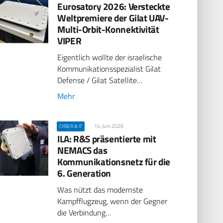
Eurosatory 2026: Versteckte
Weltpremiere der Gilat UAV-
Multi-Orbit-Konnektivität
VIPER
Eigentlich wollte der israelische
Kommunikationsspezialist Gilat
Defense / Gilat Satellite…
Mehr
14. Juni 2026
CYBER & IT
ILA: R&S präsentierte mit
NEMACS das
Kommunikationsnetz für die
6. Generation
Was nützt das modernste
Kampfflugzeug, wenn der Gegner
die Verbindung…