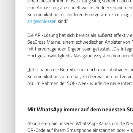
einem bestimmten Einsatz tätig sind, sondern auch d
eine Anpassung an schnell wechselnde Szenarien erm
Kommunikation mit anderen Funkgeräten zu ermögli
angeschlossen
sind.“
Die API-Lösung hat sich bereits als äußerst effekti
SeaCross Marine, einem schwedischen Anbieter von N
mit hervorragenden Ergebnissen getestet. „Die Integr
Hochgeschwindigkeits-Navigationssystem kombiniert
„Jetzt haben die Betreiber nur noch eine intuitive Sch
Kommunikation zu tun hat, zu überwachen und zu ver
AB. Im Rahmen der SOF-Week wurde die neue Intercom
Mit WhatsApp immer auf dem neuesten Sta
Abonnieren Sie unseren WhatsApp-Kanal, um die Neuig
QR-Code auf Ihrem Smartphone einscannen oder – soll