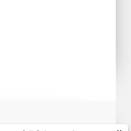
tarlink in den Krieg
Solifos Deutschland GmbH erhält
weiteren Auftrag im Rahmen des
Projekts NetzServiceTrupp
(NServTrp)
RECHTLICHES