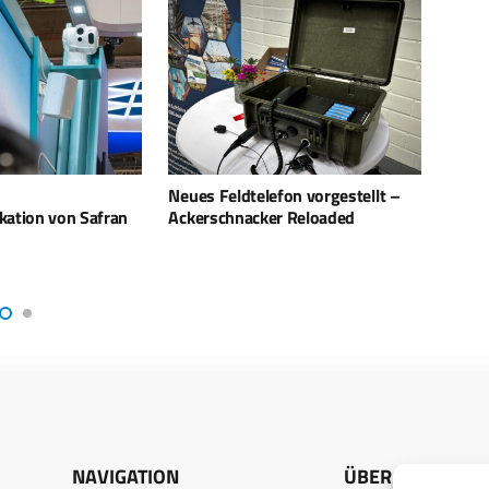
fon vorgestellt –
ODU-MAC Black-Line Compact
Mit S
r Reloaded
Class – Mass Interconnect
Erweiterung
NAVIGATION
ÜBER UNS