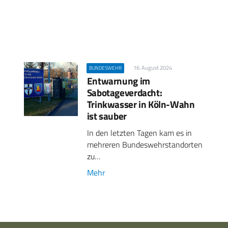
16. August 2024
BUNDESWEHR
Entwarnung im
Sabotageverdacht:
Trinkwasser in Köln-Wahn
ist sauber
In den letzten Tagen kam es in
mehreren Bundeswehrstandorten
zu…
Mehr