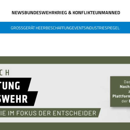
NEWS
BUNDESWEHR
KRIEG & KONFLIKTE
UNMANNED
GROSSGERÄT HEER
BESCHAFFUNG
EVENTS
INDUSTRIESPIEGEL