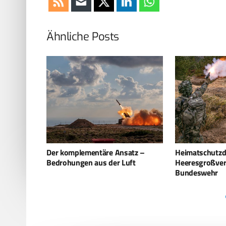
Ähnliche Posts
atz –
Heimatschutzdivision als vierter
Mittlere Kräfte
ft
Heeresgroßverband der
Bundeswehr