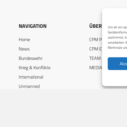
NAVIGATION
ÜBER UNS
Um dir ein op
Geräteinforma
zustimmst, kö
Home
CPM PUBLICATION
verarbeiten. 
Merkmale und
News
CPM EVENTS
Bundeswehr
TEAM
Akz
Krieg & Konflikte
MEDIADATEN
International
Unmanned
DEF-Jobs
Industriespiegel