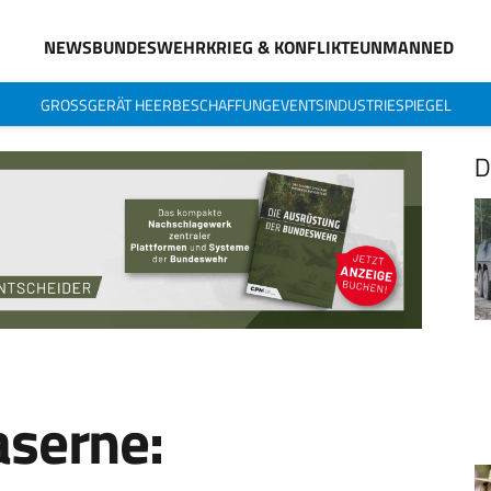
NEWS
BUNDESWEHR
KRIEG & KONFLIKTE
UNMANNED
GROSSGERÄT HEER
BESCHAFFUNG
EVENTS
INDUSTRIESPIEGEL
D
serne: