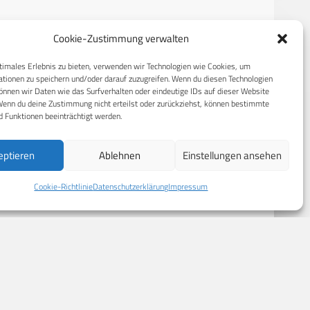
Cookie-Zustimmung verwalten
RECHTLICHES
timales Erlebnis zu bieten, verwenden wir Technologien wie Cookies, um
tionen zu speichern und/oder darauf zuzugreifen. Wenn du diesen Technologien
nnen wir Daten wie das Surfverhalten oder eindeutige IDs auf dieser Website
S
Datenschutzerklärung
Wenn du deine Zustimmung nicht erteilst oder zurückziehst, können bestimmte
 Funktionen beeinträchtigt werden.
Cookie-Richtlinie (EU)
AGB
eptieren
Ablehnen
Einstellungen ansehen
Compliance
Impressum
Cookie-Richtlinie
Datenschutzerklärung
Impressum
© 2026 CPM GmbH – Alle Rechte vorbehalten