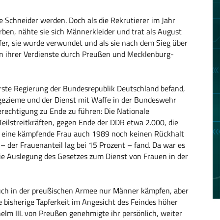
e Schneider werden. Doch als die Rekrutierer im Jahr
en, nähte sie sich Männerkleider und trat als August
fer, sie wurde verwundet und als sie nach dem Sieg über
en ihrer Verdienste durch Preußen und Mecklenburg-
 erste Regierung der Bundesrepublik Deutschland befand,
 gezieme und der Dienst mit Waffe in der Bundeswehr
rechtigung zu Ende zu führen: Die Nationale
eilstreitkräften, gegen Ende der DDR etwa 2.000, die
l eine kämpfende Frau auch 1989 noch keinen Rückhalt
der Frauenanteil lag bei 15 Prozent – fand. Da war es
die Auslegung des Gesetzes zum Dienst von Frauen in der
 auch in der preußischen Armee nur Männer kämpfen, aber
bisherige Tapferkeit im Angesicht des Feindes höher
helm III. von Preußen genehmigte ihr persönlich, weiter