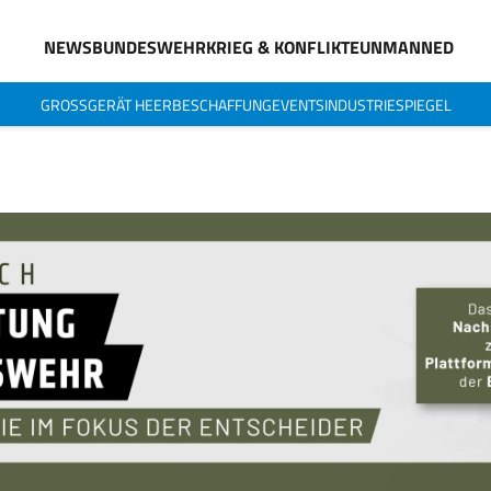
NEWS
BUNDESWEHR
KRIEG & KONFLIKTE
UNMANNED
GROSSGERÄT HEER
BESCHAFFUNG
EVENTS
INDUSTRIESPIEGEL