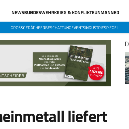
NEWS
BUNDESWEHR
KRIEG & KONFLIKTE
UNMANNED
GROSSGERÄT HEER
BESCHAFFUNG
EVENTS
INDUSTRIESPIEGEL
D
einmetall liefert