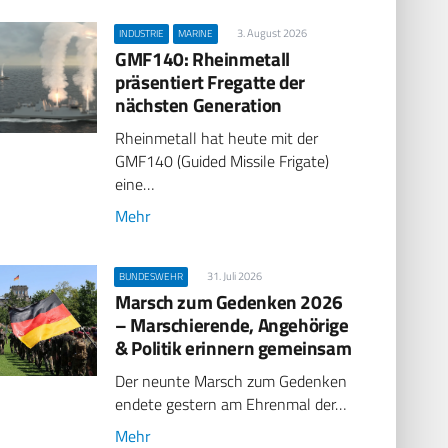
3. August 2026
INDUSTRIE
MARINE
GMF140: Rheinmetall
präsentiert Fregatte der
nächsten Generation
Rheinmetall hat heute mit der
GMF140 (Guided Missile Frigate)
eine…
Mehr
31. Juli 2026
BUNDESWEHR
Marsch zum Gedenken 2026
– Marschierende, Angehörige
& Politik erinnern gemeinsam
Der neunte Marsch zum Gedenken
endete gestern am Ehrenmal der…
Mehr