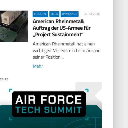
31. Juli 2026
INDUSTRIE
HEER
UNMANNED
American Rheinmetall:
Auftrag der US-Armee für
„Project Sustainment“
American Rheinmetall hat einen
wichtigen Meilenstein beim Ausbau
seiner Position…
Mehr
zeige