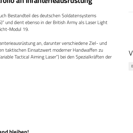
olio an Infanterieausrüstung
auch Bestandteil des deutschen Soldatensystems
)“ und dient ebenso in der British Army als Laser Light
icht-Modul 19.
fanterieausrüstung an, darunter verschiedene Ziel- und
en taktischen Einsatzwert moderner Handwaffen zu
V
iable Tactical Aiming Laser“) bei den Spezialkräften der
nd bleiben!