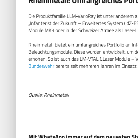
Rheinmetall: Umfangreiches Portf
Die Produktfamilie LLM-VarioRay ist unter anderem 
„Infanterist der Zukunft – Erweitertes System (IdZ-ES
Module MK3 oder in der Schweizer Armee als Laser-L
Rheinmetall bietet ein umfangreiches Portfolio an In
Beleuchtungsmodule. Diese wurden entwickelt, um d
erhöhen. So ist auch das LM-VTAL („Laser Module – Var
Bundeswehr
bereits seit mehreren Jahren im Einsatz.
Quelle: Rheinmetall
Mit WhatsApp immer auf dem neuesten Sta