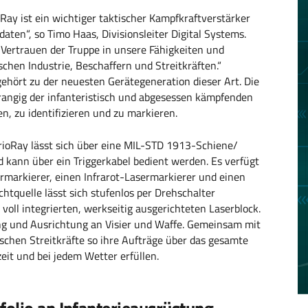
Ray ist ein wichtiger taktischer Kampfkraftverstärker
ten“, so Timo Haas, Divisionsleiter Digital Systems.
Vertrauen der Truppe in unsere Fähigkeiten und
chen Industrie, Beschaffern und Streitkräften.“
hört zu der neuesten Gerätegeneration dieser Art. Die
angig der infanteristisch und abgesessen kämpfenden
n, zu identifizieren und zu markieren.
ioRay lässt sich über eine MIL-STD 1913-Schiene/
ann über ein Triggerkabel bedient werden. Es verfügt
ermarkierer, einen Infrarot-Lasermarkierer und einen
chtquelle lässt sich stufenlos per Drehschalter
voll integrierten, werkseitig ausgerichteten Laserblock.
ung und Ausrichtung an Visier und Waffe. Gemeinsam mit
chen Streitkräfte so ihre Aufträge über das gesamte
it und bei jedem Wetter erfüllen.