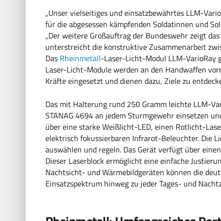
„Unser vielseitiges und einsatzbewährtes LLM-Vario
für die abgesessen kämpfenden Soldatinnen und Solda
„Der weitere Großauftrag der Bundeswehr zeigt das 
unterstreicht die konstruktive Zusammenarbeit zwis
Das
Rheinmetall
-Laser-Licht-Modul LLM-VarioRay ge
Laser-Licht-Module werden an den Handwaffen vorr
Kräfte eingesetzt und dienen dazu, Ziele zu entdecke
Das mit Halterung rund 250 Gramm leichte LLM-Var
STANAG 4694 an jedem Sturmgewehr einsetzen und k
über eine starke Weißlicht-LED, einen Rotlicht-Las
elektrisch fokussierbaren Infrarot-Beleuchter. Die Li
auswählen und regeln. Das Gerät verfügt über einen 
Dieser Laserblock ermöglicht eine einfache Justier
Nachtsicht- und Wärmebildgeräten können die deuts
Einsatzspektrum hinweg zu jeder Tages- und Nachtze