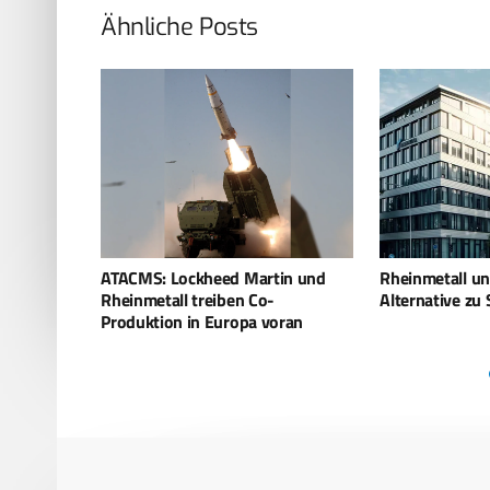
Ähnliche Posts
in und
Rheinmetall und EM&E Group:
Ein starkes Ma
Alternative zu SILAM-Programm
geht Zeitenwe
oran