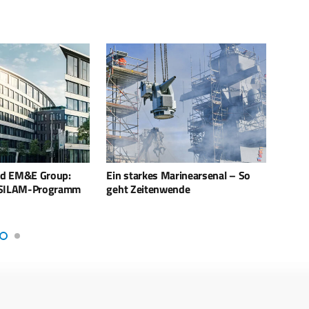
rinearsenal – So
Neue Sensorik für die Luftwaffe –
Spani
nde
Litening 5 kommt
Mörse