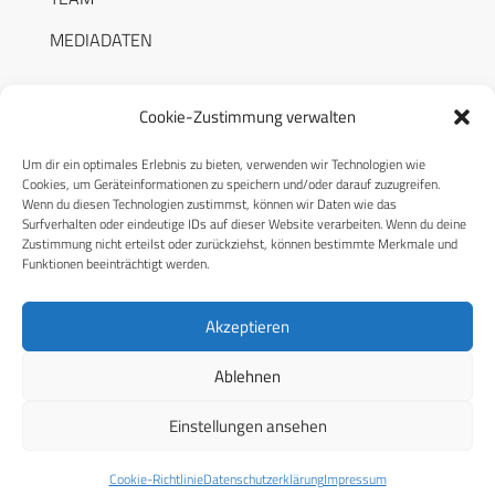
MEDIADATEN
Cookie-Zustimmung verwalten
Um dir ein optimales Erlebnis zu bieten, verwenden wir Technologien wie
RECHTLICHES
Cookies, um Geräteinformationen zu speichern und/oder darauf zuzugreifen.
Wenn du diesen Technologien zustimmst, können wir Daten wie das
Surfverhalten oder eindeutige IDs auf dieser Website verarbeiten. Wenn du deine
Datenschutzerklärung
Zustimmung nicht erteilst oder zurückziehst, können bestimmte Merkmale und
Funktionen beeinträchtigt werden.
Cookie-Richtlinie (EU)
AGB
Akzeptieren
Compliance
Ablehnen
Impressum
Einstellungen ansehen
© 2026 CPM GmbH – Alle Rechte vorbehalten
Cookie-Richtlinie
Datenschutzerklärung
Impressum