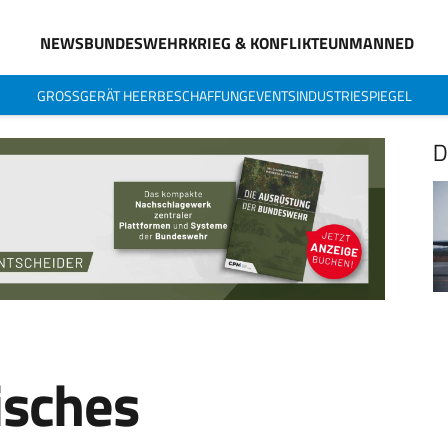
NEWS
BUNDESWEHR
KRIEG & KONFLIKTE
UNMANNED
GROSSGERÄT HEER
BESCHAFFUNG
EVENTS
INDUSTRIESPIEGEL
D
isches