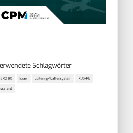
erwendete Schlagwörter
HERO 90
Israel
Loitering-Waffensystem
RUS-PE
ussland