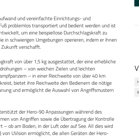
aufwand und vereinfachte Einrichtungs- und
 Fuß problemlos transportiert und bedient werden und ist
ntwickelt, um eine beispiellose Durchschlagskraft zu
, die in schwierigen Umgebungen operieren, indem er ihnen
 Zukunft verschafft.
gkraft von über 1,5 kg ausgestattet, der eine erhebliche
V
 Bedrohungen – von weichen Zielen und leichten
ampfpanzern – in einer Reichweite von über 40 km
kreist, bietet ihre Reichweite den Bedienern die nötige
splanung und ermöglicht die Auswahl von Angriffsmustern
R
 unterstützt der Hero-90 Anpassungen während des
men von Angriffen sowie die Übertragung der Kontrolle
– ob am Boden, in der Luft oder auf See. All dies wird
) von UVision ermöglicht, die allen Geräten der Hero-