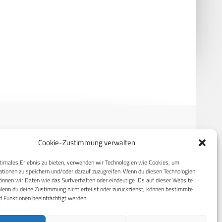
on: Israel führt massive
Su-35 und S-400 – Iran verstärkt
chläge gegen Hisbollah
Luftstreitkräfte mit russischer
h
Technik
Cookie-Zustimmung verwalten
RECHTLICHES
timales Erlebnis zu bieten, verwenden wir Technologien wie Cookies, um
tionen zu speichern und/oder darauf zuzugreifen. Wenn du diesen Technologien
S
Datenschutzerklärung
nnen wir Daten wie das Surfverhalten oder eindeutige IDs auf dieser Website
Wenn du deine Zustimmung nicht erteilst oder zurückziehst, können bestimmte
Cookie-Richtlinie (EU)
 Funktionen beeinträchtigt werden.
AGB