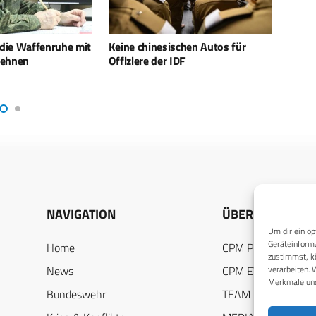
chen Autos für
Neue Sensoren für frühzeitige
Liban
DF
Raketenstart-Erkennung
Lufts
durc
NAVIGATION
ÜBER UNS
Um dir ein op
Geräteinforma
Home
CPM PUBLICATION
zustimmst, kö
verarbeiten. 
News
CPM EVENTS
Merkmale und
Bundeswehr
TEAM