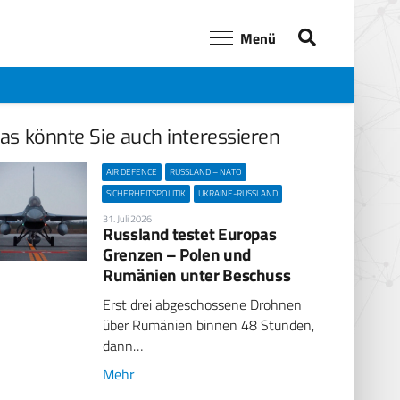
Menü
as könnte Sie auch interessieren
AIR DEFENCE
RUSSLAND – NATO
SICHERHEITSPOLITIK
UKRAINE-RUSSLAND
31. Juli 2026
Russland testet Europas
Grenzen – Polen und
Rumänien unter Beschuss
Erst drei abgeschossene Drohnen
über Rumänien binnen 48 Stunden,
dann…
Mehr