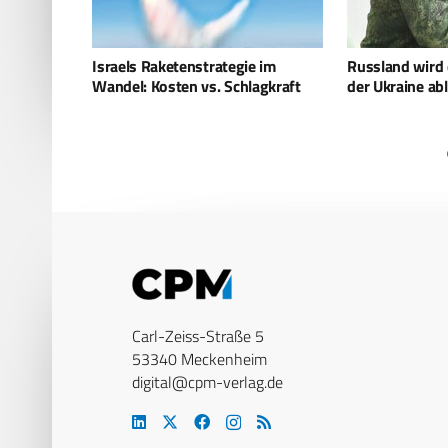
e im
Russland wird die Waffenruhe mit
Keine chinesis
agkraft
der Ukraine ablehnen
Offiziere der I
Carl-Zeiss-Straße 5
53340 Meckenheim
digital@cpm-verlag.de