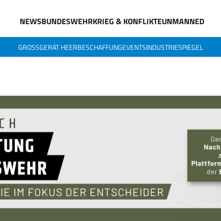
NEWS
BUNDESWEHR
KRIEG & KONFLIKTE
UNMANNED
GROSSGERÄT HEER
BESCHAFFUNG
EVENTS
INDUSTRIESPIEGEL