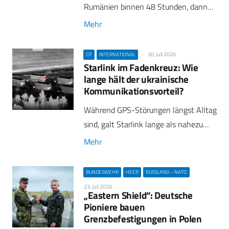
Rumänien binnen 48 Stunden, dann…
Mehr
30. Juli 2026
CIT
INTERNATIONAL
Starlink im Fadenkreuz: Wie
lange hält der ukrainische
Kommunikationsvorteil?
Während GPS-Störungen längst Alltag
sind, galt Starlink lange als nahezu…
Mehr
BUNDESWEHR
HEER
RUSSLAND – NATO
23. Juli 2026
„Eastern Shield“: Deutsche
Pioniere bauen
Grenzbefestigungen in Polen