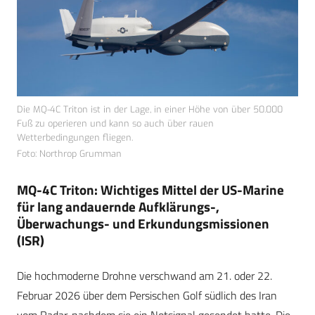
Die MQ-4C Triton ist in der Lage, in einer Höhe von über 50.000
Fuß zu operieren und kann so auch über rauen
Wetterbedingungen fliegen.
Foto: Northrop Grumman
MQ-4C Triton: Wichtiges Mittel der US-Marine
für lang andauernde Aufklärungs-,
Überwachungs- und Erkundungsmissionen
(ISR)
Die hochmoderne Drohne verschwand am 21. oder 22.
Februar 2026 über dem Persischen Golf südlich des Iran