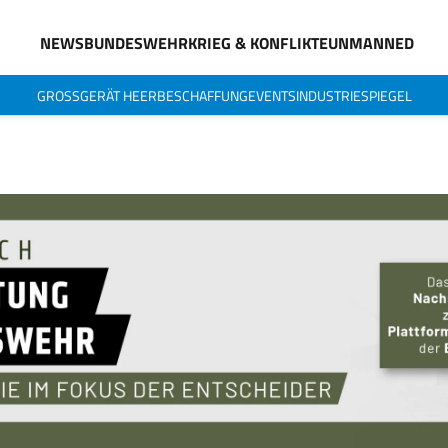
NEWS
BUNDESWEHR
KRIEG & KONFLIKTE
UNMANNED
GROSSGERÄT HEER
BESCHAFFUNG
EVENTS
INDUSTRIESPIEGEL