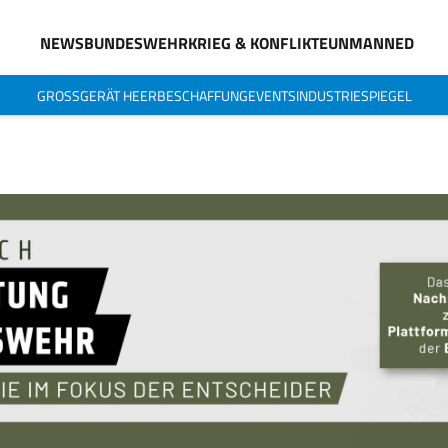
NEWS
BUNDESWEHR
KRIEG & KONFLIKTE
UNMANNED
GROSSGERÄT HEER
BESCHAFFUNG
EVENTS
INDUSTRIESPIEGEL