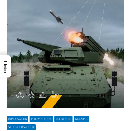
→
Index
BUNDESWEHR
INTERNATIONAL
LUFTWAFFE
NUTZUNG
SICHERHEITSPOLITIK