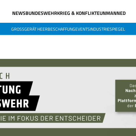
NEWS
BUNDESWEHR
KRIEG & KONFLIKTE
UNMANNED
GROSSGERÄT HEER
BESCHAFFUNG
EVENTS
INDUSTRIESPIEGEL