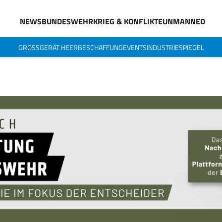
NEWS
BUNDESWEHR
KRIEG & KONFLIKTE
UNMANNED
GROSSGERÄT HEER
BESCHAFFUNG
EVENTS
INDUSTRIESPIEGEL