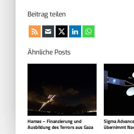
Beitrag teilen
Ähnliche Posts
und
Sigma Advanced Systems UK Ltd
Stockholm setz
aus Gaza
übernimmt Nasmyth Group
Sensorik