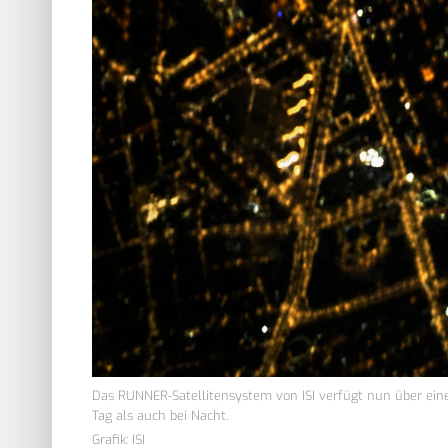
Das RUNNER-Satellitensystem von ISI verfügt nun über ei
Tag als auch bei Nacht.
Grafik: ISI