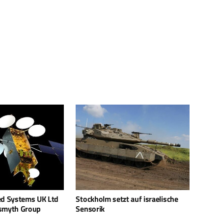
t auf israelische
Arbel: Hightech-Zielhilfe gegen
Israe
Drohnen
einzi