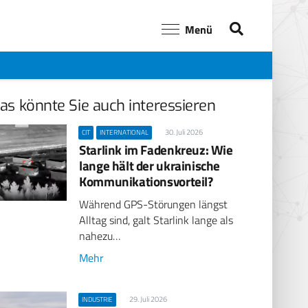
Menü
as könnte Sie auch interessieren
30. Juli 2026
CIT
INTERNATIONAL
Starlink im Fadenkreuz: Wie
lange hält der ukrainische
Kommunikationsvorteil?
Während GPS-Störungen längst
Alltag sind, galt Starlink lange als
nahezu…
Mehr
29. Juli 2026
INDUSTRIE