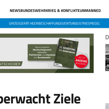
NEWS
BUNDESWEHR
KRIEG & KONFLIKTE
UNMANNED
GROSSGERÄT HEER
BESCHAFFUNG
EVENTS
INDUSTRIESPIEGEL
D
berwacht Ziele