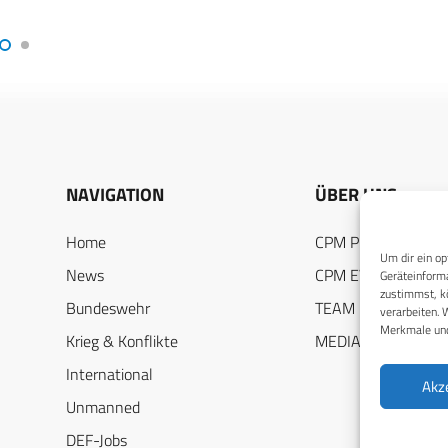
NAVIGATION
ÜBER UNS
Home
CPM PUBLICATION
Um dir ein op
News
CPM EVENTS
Geräteinforma
zustimmst, kö
Bundeswehr
TEAM
verarbeiten. 
Merkmale und
Krieg & Konflikte
MEDIADATEN
International
Akz
Unmanned
DEF-Jobs