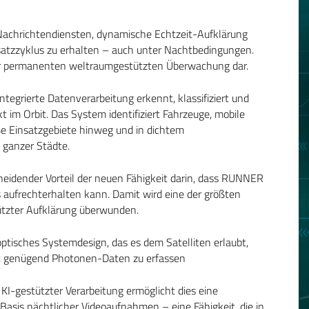
 Nachrichtendiensten, dynamische Echtzeit-Aufklärung
atzzyklus zu erhalten – auch unter Nachtbedingungen.
 der permanenten weltraumgestützten Überwachung dar.
ntegrierte Datenverarbeitung erkennt, klassifiziert und
m Orbit. Das System identifiziert Fahrzeuge, mobile
ße Einsatzgebiete hinweg und in dichtem
 ganzer Städte.
idender Vorteil der neuen Fähigkeit darin, dass RUNNER
aufrechterhalten kann. Damit wird eine der größten
ützter Aufklärung überwunden.
optisches Systemdesign, das es dem Satelliten erlaubt,
ht genügend Photonen-Daten zu erfassen
 KI-gestützter Verarbeitung ermöglicht dies eine
sis nächtlicher Videoaufnahmen – eine Fähigkeit, die in