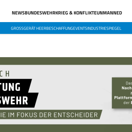
NEWS
BUNDESWEHR
KRIEG & KONFLIKTE
UNMANNED
GROSSGERÄT HEER
BESCHAFFUNG
EVENTS
INDUSTRIESPIEGEL