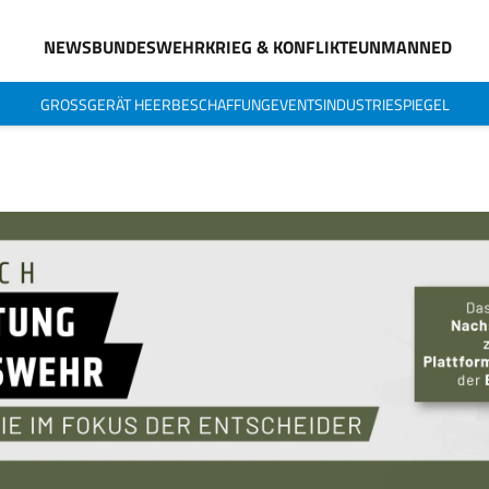
NEWS
BUNDESWEHR
KRIEG & KONFLIKTE
UNMANNED
GROSSGERÄT HEER
BESCHAFFUNG
EVENTS
INDUSTRIESPIEGEL