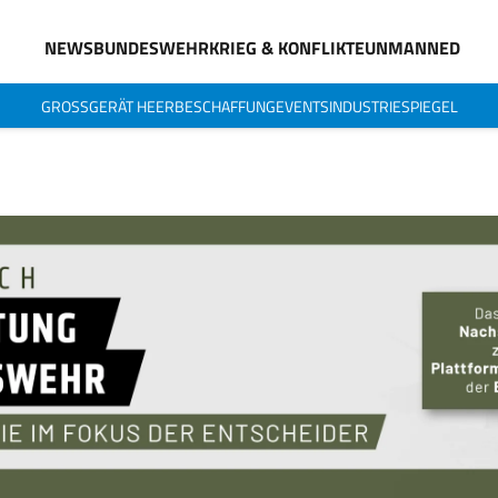
NEWS
BUNDESWEHR
KRIEG & KONFLIKTE
UNMANNED
GROSSGERÄT HEER
BESCHAFFUNG
EVENTS
INDUSTRIESPIEGEL