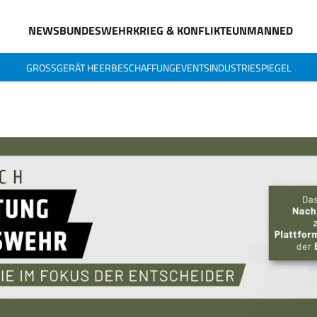
NEWS
BUNDESWEHR
KRIEG & KONFLIKTE
UNMANNED
GROSSGERÄT HEER
BESCHAFFUNG
EVENTS
INDUSTRIESPIEGEL