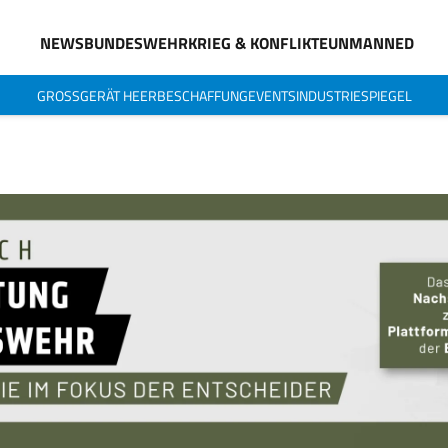
NEWS
BUNDESWEHR
KRIEG & KONFLIKTE
UNMANNED
GROSSGERÄT HEER
BESCHAFFUNG
EVENTS
INDUSTRIESPIEGEL