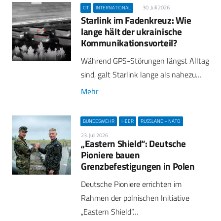
30. Juli 2026
CIT
INTERNATIONAL
Starlink im Fadenkreuz: Wie
lange hält der ukrainische
Kommunikationsvorteil?
Während GPS-Störungen längst Alltag
sind, galt Starlink lange als nahezu…
Mehr
BUNDESWEHR
HEER
RUSSLAND – NATO
23. Juli 2026
„Eastern Shield“: Deutsche
Pioniere bauen
Grenzbefestigungen in Polen
Deutsche Pioniere errichten im
Rahmen der polnischen Initiative
„Eastern Shield“…